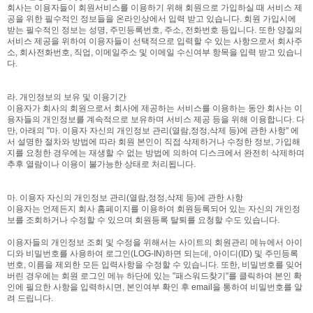
회사는 이용자들이 회원서비스를 이용하기 위해 회원으로 가입하실 때 서비스 제
공을 위한 필수적인 정보들을 온라인상에서 입력 받고 있습니다. 회원 가입시에
받는 필수적인 정보는 성명, 주민등록번호, 주소, 전화번호 등입니다. 또한 양질의
서비스 제공을 위하여 이용자들이 선택적으로 입력할 수 있는 사항으로서 회사주
소, 회사전화번호, 직업, 이메일주소 및 이메일 수신여부 항목을 입력 받고 있습니
다.
라. 개인정보의 보유 및 이용기간
이용자가 회사의 회원으로서 회사에 제공하는 서비스를 이용하는 동안 회사는 이
용자들의 개인정보를 계속적으로 보유하며 서비스 제공 등을 위해 이용합니다. 다
만, 아래의 "마. 이용자 자신의 개인정보 관리(열람,정정,삭제 등)에 관한 사항" 에
서 설명한 절차와 방법에 따라 회원 본인이 직접 삭제하거나 수정한 정보, 가입해
지를 요청한 경우에는 재생할 수 없는 방법에 의하여 디스크에서 완전히 삭제하며
추후 열람이나 이용이 불가능한 상태로 처리됩니다.
마. 이용자 자신의 개인정보 관리(열람,정정,삭제 등)에 관한 사항
이용자는 언제든지 회사 홈페이지를 이용하여 회원등록되어 있는 자신의 개인정
보를 조회하거나 수정할 수 있으며 회원등록 탈퇴를 요청할 수도 있습니다.
이용자들의 개인정보 조회 및 수정을 위해서는 사이트의 회원관리 메뉴에서 아이
디와 비밀번호를 사용하여 로그인(LOG-IN)하면 되는데, 아이디(ID) 및 주민등록
번호, 이름을 제외한 모든 입력사항을 수정할 수 있습니다. 또한, 비밀번호를 잊어
버린 경우에는 회원 로그인 메뉴 하단에 있는 "패스워드찾기"를 클릭하여 본인 확
인에 필요한 사항을 입력하시면, 본인여부 확인 후 email을 통하여 비밀번호를 알
려 드립니다.