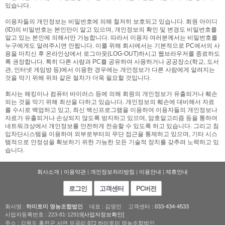
있습니다.
이용자들의 개인정보는 비밀번호에 의해 철저히 보호되고 있습니다. 회원 아이디
(ID)의 비밀번호는 본인만이 알고 있으며, 개인정보의 확인 및 변경도 비밀번호를
알고 있는 본인에 의해서만 가능합니다. 따라서 이용자 여러분께서는 비밀번호를
누구에게도 알려주시면 안됩니다. 이를 위해 회사에서는 기본적으로 PC에서의 사
용을 마치신 후 온라인상에서 로그아웃(LOG-OUT)하시고 웹브라우저를 종료하도
록 권장합니다. 특히 다른 사람과 PC를 공유하여 사용하거나 공공장소(학교, 도서
관, 인터넷 게임방 등)에서 이용한 경우에는 개인정보가 다른 사람에게 알려지는
것을 막기 위해 위와 같은 절차가 더욱 필요할 것입니다.
회사는 해킹이나 컴퓨터 바이러스 등에 의해 회원의 개인정보가 유출되거나 훼손
되는 것을 막기 위해 최선을 다하고 있습니다. 개인정보의 훼손에 대비해서 자료
를 수시로 백업하고 있고, 최신 백신프로그램을 이용하여 이용자들의 개인정보나
자료가 유출되거나 손상되지 않도록 방지하고 있으며, 암호알고리즘 등을 통하여
네트워크상에서 개인정보를 안전하게 전송할 수 있도록 하고 있습니다. 그리고 침
입차단시스템을 이용하여 외부로부터의 무단 접근을 통제하고 있으며, 기타 시스
템적으로 안정성을 확보하기 위한 가능한 모든 기술적 장치를 갖추려 노력하고 있
습니다.
회사소개
|
이용약관
|
개인정보처리방침
|
이용안내
|
제휴안내
로그인
고객센터
PC버전
회사명 :
하미토미 영농조합법인
대표 : 김영민
고객센터 :
033-434-4533
사업자등록번호 : 223-81-12919
[사업자정보확인]
주소 : 강원도 홍천군 서면 모곡리 872 하미토미 영농조합법인