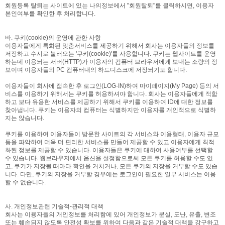
회원등록 탈퇴는 사이트에 있는 나의정보에서 "회원탈퇴"를 클릭하시면, 이용자
본인여부를 확인한 후 처리합니다.
바. 쿠키(cookie)의 운영에 관한 사항
이용자들에게 특화된 맞춤서비스를 제공하기 위해서 회사는 이용자들의 정보를
저장하고 수시로 불러오는 '쿠키(cookie)'를 사용합니다. 쿠키는 웹사이트를 운영
하는데 이용되는 서버(HTTP)가 이용자의 컴퓨터 브라우저에게 보내는 소량의 정
보이며 이용자들의 PC 컴퓨터내의 하드디스크에 저장되기도 합니다.
이용자들이 회사에 접속한 후 로그인(LOG-IN)하여 마이페이지(My Page) 등의 서
비스를 이용하기 위해서는 쿠키를 허용하셔야 합니다. 회사는 이용자들에게 적합
하고 보다 유용한 서비스를 제공하기 위해서 쿠키를 이용하여 ID에 대한 정보를
찾아냅니다. 쿠키는 이용자의 컴퓨터는 식별하지만 이용자를 개인적으로 식별하
지는 않습니다.
쿠키를 이용하여 이용자들이 방문한 사이트의 각 서비스와 이용형태, 이용자 규모
등을 파악하여 더욱 더 편리한 서비스를 만들어 제공할 수 있고 이용자에게 최적
화된 정보를 제공할 수 있습니다. 이용자들은 쿠키에 대하여 사용여부를 선택할
수 있습니다. 웹브라우저에서 옵션을 설정함으로써 모든 쿠키를 허용할 수도 있
고, 쿠키가 저장될 때마다 확인을 거치거나, 모든 쿠키의 저장을 거부할 수도 있습
니다. 다만, 쿠키의 저장을 거부할 경우에는 로그인이 필요한 일부 서비스는 이용
할 수 없습니다.
사. 개인정보관련 기술적-관리적 대책
회사는 이용자들의 개인정보를 처리함에 있어 개인정보가 분실, 도난, 유출, 변조
또는 훼손되지 않도록 안전성 확보를 위하여 다음과 같은 기술적 대책을 강구하고