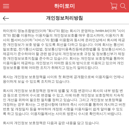
하미토미
개인정보처리방침
하미토미 영농조합법인(이하 "회사"라 함)는 회사가 운영하는 hmtm.kr(이하 "사이
트"라 함)를 이용하는 이용자들의 개인정보보호를 매우 중요시하며, 이용자가 회
사의 웹서비스(이하 "서비스"라 함)를 이용함과 동시에 온라인상에서 회사에 제공
한 개인정보가 보호 받을 수 있도록 최선을 다하고 있습니다. 이에 회사는 통신비
밀보호법, 전기통신사업법, 정보통신망이용촉진등에관한법률 등 정보통신서비스
제공자가 준수하여야 할 관련 법규상의 개인정보보호 규정 및 정보통신부가 제정
한 개인정보보호지침을 준수하고 있습니다. 회사는 개인정보 보호정책을 통하여
이용자들이 제공하는 개인정보가 어떠한 용도와 방식으로 이용되고 있으며 개인
정보보호를 위해 어떠한 조치가 취해지고 있는지 알려드립니다.
회사는 개인정보 보호정책을 사이트 첫 화면에 공개함으로써 이용자들이 언제나
용이하게 보실 수 있도록 조치하고 있습니다.
회사의 개인정보 보호정책은 정부의 법률 및 지침 변경이나 회사의 내부 방침 변
경 등으로 인하여 수시로 변경될 수 있고, 이에 따른 개인정보 보호정책의 지속적
인 개선을 위하여 필요한 절차를 정하고 있습니다. 그리고 개인정보 보호정책을
개정하는 경우 회사는 그 변경사항에 대하여 즉시 사이트를 통하여 게시하고 버전
번호 및 개정일자 등을 부여하여 개정된 사항을 이용자들이 쉽게 알아볼 수 있도
록 하고 있습니다. 이용자들께서는 사이트 방문시 수시로 확인하시기 바랍니다.
회사의 개인정보 보호정책은 다음과 같은 내용을 담고 있습니다.